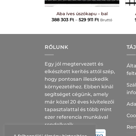
+
+
kiskapu – jobb
Aba íves úszókapu – bal
Ártartomány:
Ártartomány:
1 944
Ft
388 303
Ft
–
529 911
Ft
Bruttó
Bruttó
64
388
078 Ft
303 Ft
-
-
81
529
944 Ft
911 Ft
RÓLUNK
TÁ
Egy jól megtervezett és
Ált
elkészített kerítés attól szép,
fel
hogy pontosan illeszkedik
Szál
környezetéhez. Ebben kínál
inf
segítséget cégünk, amely
már közel 20 éves kivitelezői
Ada
tapasztalattal és több mint
Coo
ezer referencia munkával
rendelkezik.
Ren