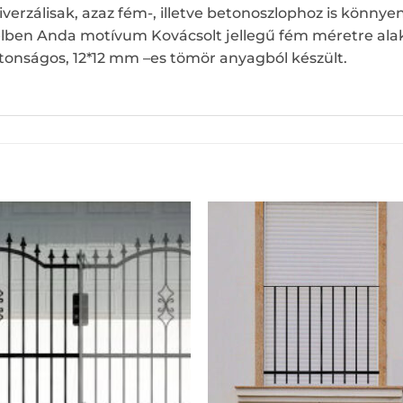
iverzálisak, azaz fém-, illetve betonoszlophoz is könnye
telben Anda motívum Kovácsolt jellegű fém méretre alak
biztonságos, 12*12 mm –es tömör anyagból készült.