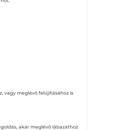
amot.
z, vagy meglévő felújításához is
megoldás, akár meglévő lábazathoz