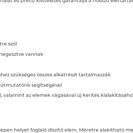
at és precíz kivitelezés garantálja a hosszú élettart
tre szól
 hegesztve vannak
éshez szükséges összes alkatrészt tartalmazzák
si útmutatónk segítségével
l, valamint az elemek vágásával új kerítés kialakításáho
épen helyet foglaló díszítő elem. Méretre alakítható 