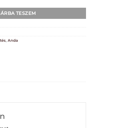
SÁRBA TESZEM
ítés
,
Anda
en