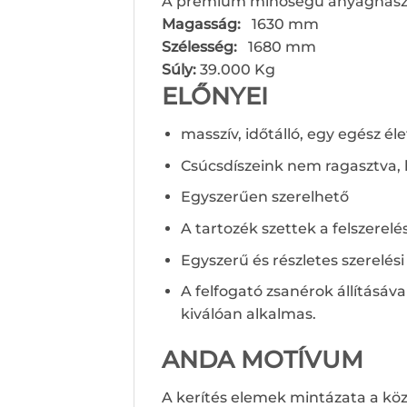
A prémium minőségű anyaghasznál
Magasság:
1630 mm
Szélesség:
1680 mm
Súly:
39.000 Kg
ELŐNYEI
masszív, időtálló, egy egész éle
Csúcsdíszeink nem ragasztva,
Egyszerűen szerelhető
A tartozék szettek a felszerel
Egyszerű és részletes szerelé
A felfogató zsanérok állításáva
kiválóan alkalmas.
ANDA MOTÍVUM
A kerítés elemek mintázata a köz