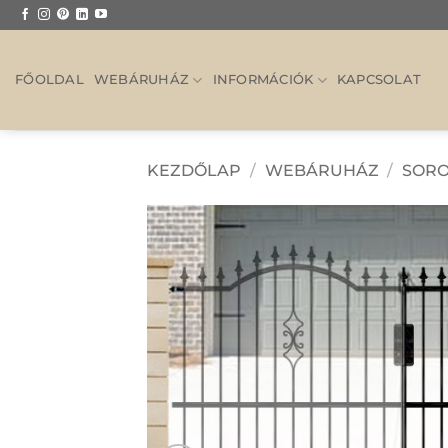
Skip
to
content
FŐOLDAL
WEBÁRUHÁZ
INFORMÁCIÓK
KAPCSOLAT
KEZDŐLAP
/
WEBÁRUHÁZ
/
SORO