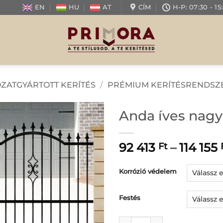
EN
HU
AT
CÍM
H-P: 07:30 -
ZATGYÁRTOTT KERÍTÉS
/
PRÉMIUM KERÍTÉSRENDSZ
Anda íves nagy
92 413
–
114 155
Ft
Korrózió védelem
Festés
Anda íves nagykapu- jobb m