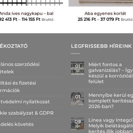
+
Anda íves nagykapu – bal
Aba egyenes korlát
Ártartomány:
Ártar
92 413
Ft
–
114 155
Ft
25 216
Ft
–
37 079
Ft
Bruttó
Bruttó
92
25
413 Ft
216 Ft
-
-
114
37
155 Ft
079 Ft
JÉKOZTATÓ
LEGFRISSEBB HÍREINK
alános szerződési
Miért fontos a
01
galvanizálás? – Így
júl
tételek
készül a korrózióál
felület
lítási és fizetési
Nincs
ormációk
hozzászólás
Mennyibe kerül e
a(z)
01
Miért
komplett kerítéss
tvédelmi nyilatkozat
júl
fontos
2026-ban?
a
galvanizálás?
kie szabályzat & GDPR
Nincs
–
hozzászólás
Így
Linea vagy Intego
a(z)
09
készül
delés követés
Mennyibe
Melyik belátásgátl
a
jún
kerül
korrózióálló
kerítés illik jobban
egy