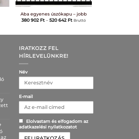
+
Aba egyenes úszókapu – jobb
tomány:
Ártartomány:
380 902
Ft
–
520 642
Ft
Bruttó
380
902 Ft
-
520
642 Ft
IRATKOZZ FEL
HÍRLEVELÜNKRE!
Név
ló
E-mail
gy
zett
Elolvastam és elfogadom az
?
adatkazelési nyilatkozatot
ó
 az