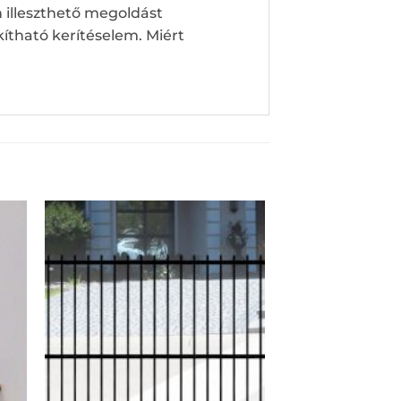
n illeszthető megoldást
ítható kerítéselem. Miért