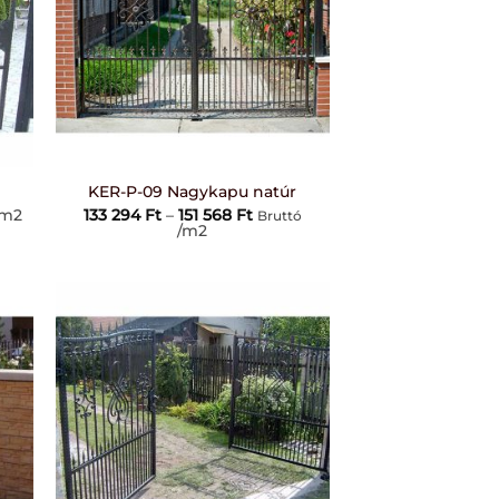
+
r
KER-P-09 Nagykapu natúr
mány:
Ártartomány:
m2
133 294
Ft
–
151 568
Ft
Bruttó
133
/m2
294 Ft
-
151
568 Ft