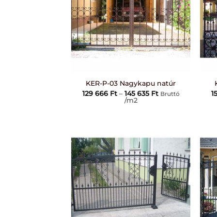
+
+
KER-P-03 Nagykapu natúr
Ártartomány:
129 666
Ft
–
145 635
Ft
1
Bruttó
129
/m2
666 Ft
-
145
635 Ft