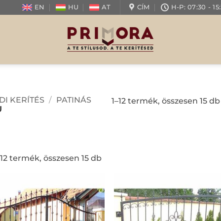
EN
HU
AT
CÍM
H-P: 07:30 -
DI KERÍTÉS
/
PATINÁS
1–12 termék, összesen 15 db
U
–12 termék, összesen 15 db