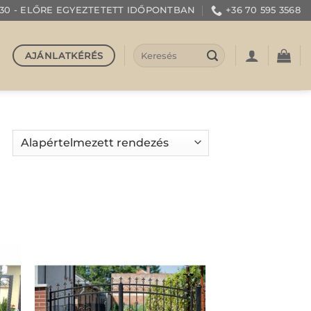
 15:30 - ELŐRE EGYEZTETETT IDŐPONTBAN
+36 70 595 3568
Keresés
AJÁNLATKÉRÉS
a
következőre: