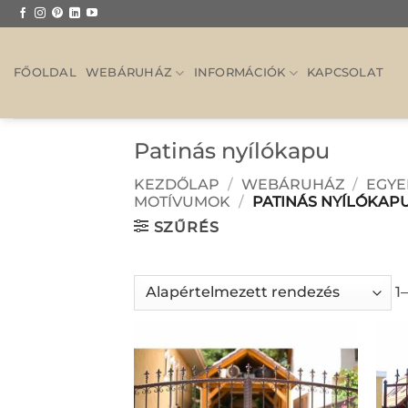
Skip
to
content
FŐOLDAL
WEBÁRUHÁZ
INFORMÁCIÓK
KAPCSOLAT
Patinás nyílókapu
KEZDŐLAP
/
WEBÁRUHÁZ
/
EGYE
MOTÍVUMOK
/
PATINÁS NYÍLÓKAP
SZŰRÉS
1