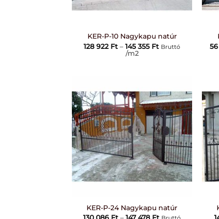
+
+
KER-P-10 Nagykapu natúr
Ártartomány:
128 922
Ft
–
145 355
Ft
56
Bruttó
128
/m2
922 Ft
-
145
355 Ft
+
+
KER-P-24 Nagykapu natúr
Ártartomány:
130 086
Ft
–
147 478
Ft
1
Bruttó