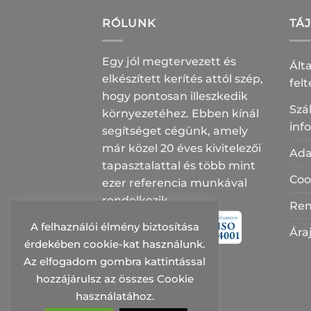
RÓLUNK
TÁ
Egy jól megtervezett és
Ált
elkészített kerítés attól szép,
fel
hogy pontosan illeszkedik
Szál
környezetéhez. Ebben kínál
inf
segítséget cégünk, amely
már közel 20 éves kivitelezői
Ada
tapasztalattal és több mint
Coo
ezer referencia munkával
rendelkezik.
Ren
A felhaználói élmény biztosítása
Ára
érdekében cookie-kat használunk.
Az elfogadom gombra kattintással
hozzájárulsz az összes Cookie
használatához.