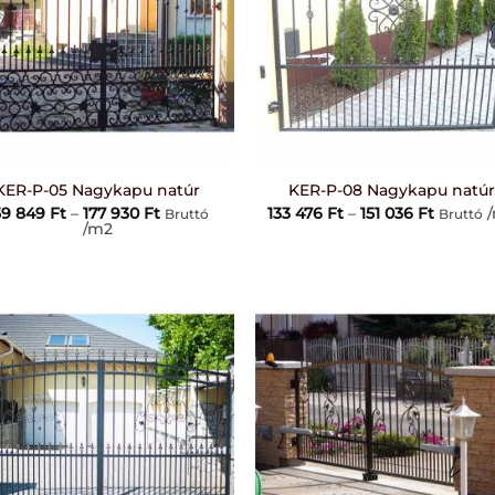
+
KER-P-05 Nagykapu natúr
KER-P-08 Nagykapu natú
Ártartomány:
Ártarto
59 849
Ft
–
177 930
Ft
133 476
Ft
–
151 036
Ft
/
Bruttó
Bruttó
159
133
/m2
849 Ft
476 Ft
-
-
177
151
930 Ft
036 Ft