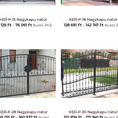
+
KER-P-15 Nagykapu natúr
KER-P-18 Nagykapu natúr
Ártartomány:
Ártarto
 129
Ft
–
76 091
Ft
/m2
128 691
Ft
–
142 747
Ft
/
Bruttó
Bruttó
56
128
129 Ft
691 Ft
-
-
76
142
091 Ft
747 Ft
+
KER-P-28 Nagykapu natúr
KER-P-30 Nagykapu natúr
Ártartomány:
Ártarto
45 135
Ft
–
160 937
Ft
152 874
Ft
–
171 740
Ft
/
Bruttó
Bruttó