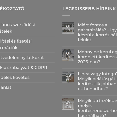
JÉKOZTATÓ
LEGFRISSEBB HÍREINK
alános szerződési
Miért fontos a
01
galvanizálás? – Így
júl
tételek
készül a korrózióál
felület
lítási és fizetési
Nincs
ormációk
hozzászólás
Mennyibe kerül e
a(z)
01
Miért
komplett kerítéss
tvédelmi nyilatkozat
júl
fontos
2026-ban?
a
galvanizálás?
kie szabályzat & GDPR
Nincs
–
hozzászólás
Így
Linea vagy Intego
a(z)
09
készül
delés követés
Mennyibe
Melyik belátásgátl
a
jún
kerül
korrózióálló
kerítés illik jobban
egy
felület
jánlat
komplett
otthonodhoz?
bejegyzéshez
kerítésszett
2026-
Nincs
ban?
hozzászólás
Melyik tartozéksze
a(z)
bejegyzéshez
27
Linea
melyik
máj
vagy
kerítésrendszerhe
Intego?
Melyik
használható?