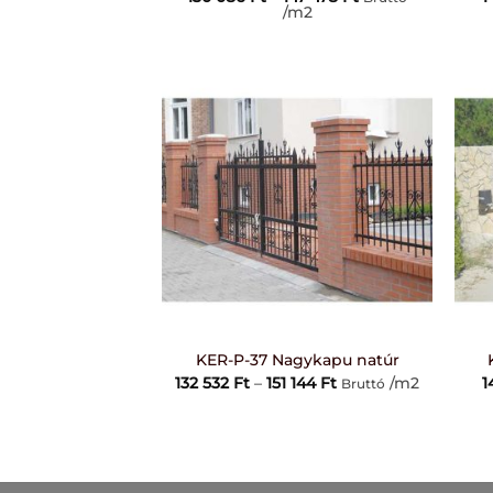
130
/m2
086 Ft
-
147
478 Ft
+
+
KER-P-37 Nagykapu natúr
Ártartomány:
132 532
Ft
–
151 144
Ft
/m2
1
Bruttó
132
532 Ft
-
151
144 Ft