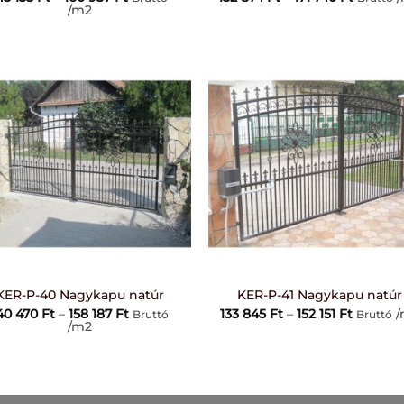
145
152
/m2
135 Ft
874 Ft
-
-
160
171
937 Ft
740 Ft
+
KER-P-40 Nagykapu natúr
KER-P-41 Nagykapu natúr
Ártartomány:
Ártarto
40 470
Ft
–
158 187
Ft
133 845
Ft
–
152 151
Ft
/
Bruttó
Bruttó
140
133
/m2
470 Ft
845 Ft
-
-
158
152
187 Ft
151 Ft