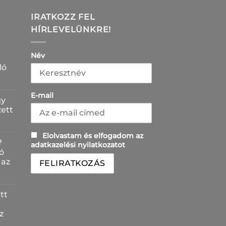
IRATKOZZ FEL
HÍRLEVELÜNKRE!
Név
ló
E-mail
gy
zett
Elolvastam és elfogadom az
?
adatkazelési nyilatkozatot
ó
 az
tt
z