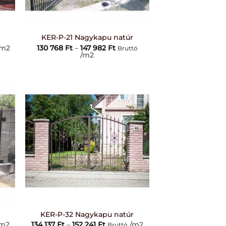
+
KER-P-21 Nagykapu natúr
mány:
Ártartomány:
m2
130 768
Ft
–
147 982
Ft
Bruttó
130
/m2
768 Ft
-
147
982 Ft
+
KER-P-32 Nagykapu natúr
mány:
Ártartomány:
m2
134 137
Ft
–
152 241
Ft
/m2
Bruttó