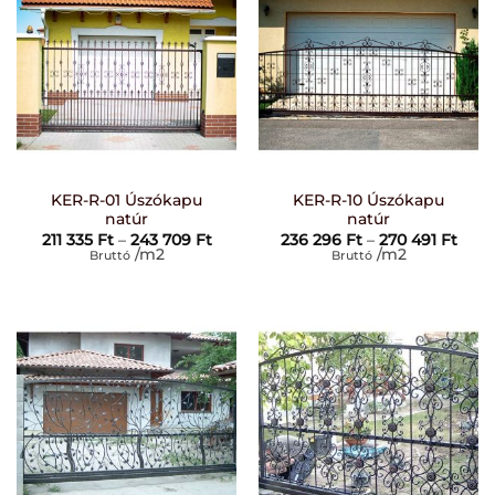
KER-R-01 Úszókapu
KER-R-10 Úszókapu
natúr
natúr
Ártartomány:
Árta
211 335
Ft
–
243 709
Ft
236 296
Ft
–
270 491
Ft
211
236
/m2
/m2
Bruttó
Bruttó
335 Ft
296 
-
-
243
270
709 Ft
491 F