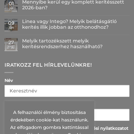
Mennyibe kerül egy komplett kerítésszett
a(z)
01
Miért
2026-ban?
júl
fontos
a
Nincs
galvanizálás?
hozzászólás
Linea vagy Intego? Melyik belátásgátló
–
a(z)
09
Így
Mennyibe
kerítés illik jobban az otthonodhoz?
jún
készül
kerül
a
egy
Nincs
korrózióálló
komplett
hozzászólás
Melyik tartozékszett melyik
felület
kerítésszett
a(z)
27
bejegyzéshez
2026-
Linea
kerítésrendszerhez használható?
máj
ban?
vagy
bejegyzéshez
Intego?
Nincs
Melyik
hozzászólás
belátásgátló
a(z)
kerítés
Melyik
IRATKOZZ FEL HÍRLEVELÜNKRE!
illik
tartozékszett
jobban
melyik
az
kerítésrendszerhez
otthonodhoz?
használható?
Név
bejegyzéshez
bejegyzéshez
E-mail
A felhaználói élmény biztosítása
érdekében cookie-kat használunk.
Az elfogadom gombra kattintással
Elolvastam és elfogadom az adatkazelési nyilatkozatot