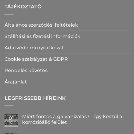
TÁJÉKOZTATÓ
Általános szerződési feltételek
Szállítási és fizetési információk
Adatvédelmi nyilatkozat
Cookie szabályzat & GDPR
Rendelés követés
Árajánlat
LEGFRISSEBB HÍREINK
Miért fontos a galvanizálás? – Így készül a
01
korrózióálló felület
júl
Nincs
hozzászólás