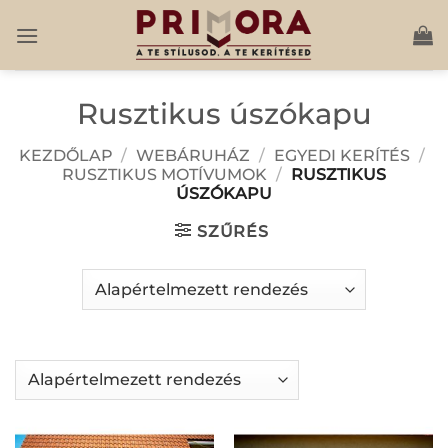
Skip
to
content
Rusztikus úszókapu
KEZDŐLAP
/
WEBÁRUHÁZ
/
EGYEDI KERÍTÉS
/
RUSZTIKUS MOTÍVUMOK
/
RUSZTIKUS
ÚSZÓKAPU
SZŰRÉS