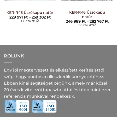
KER-R-16 Úszókapu
KER-R-15 Úszókapu natúr
natúr
Ártartomány:
229 971
Ft
–
259 302
Ft
229
/m2
Bruttó
Árta
246 989
Ft
–
282 767
Ft
971 Ft
246
/m2
Bruttó
-
989 
259
-
302 Ft
282
767 
RÓLUNK
Egy jól megtervezett és elkészített kerítés attól
szép, hogy pontosan illeszkedik környezetéhez.
Ebben kínál segítséget cégünk, amely már közel
20 éves kivitelezői tapasztalattal és több mint ezer
referencia munkával rendelkezik.