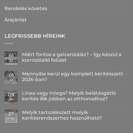
Rendelés követés
Árajánlat
LEGFRISSEBB HÍREINK
Miért fontos a galvanizálás? – Így készül a
01
korrózióálló felület
júl
Nincs
hozzászólás
Mennyibe kerül egy komplett kerítésszett
a(z)
01
Miért
2026-ban?
júl
fontos
a
Nincs
galvanizálás?
hozzászólás
Linea vagy Intego? Melyik belátásgátló
–
a(z)
09
Így
Mennyibe
kerítés illik jobban az otthonodhoz?
jún
készül
kerül
a
egy
Nincs
korrózióálló
komplett
hozzászólás
Melyik tartozékszett melyik
felület
kerítésszett
a(z)
27
bejegyzéshez
2026-
Linea
kerítésrendszerhez használható?
máj
ban?
vagy
bejegyzéshez
Intego?
Nincs
Melyik
hozzászólás
belátásgátló
a(z)