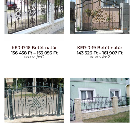
KER-R-16 Betét natúr
KER-R-19 Betét natúr
Ártartomány:
Árta
136 458
Ft
–
153 056
Ft
143 326
Ft
–
161 907
Ft
136
143
/m2
/m2
Bruttó
Bruttó
458 Ft
326 F
-
-
153
161
056 Ft
907 F