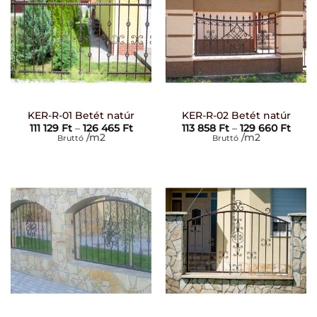
KER-R-01 Betét natúr
KER-R-02 Betét natúr
Ártartomány:
Árta
111 129
Ft
–
126 465
Ft
113 858
Ft
–
129 660
Ft
111
113
/m2
/m2
Bruttó
Bruttó
129 Ft
858 F
-
-
126
129
465 Ft
660 F