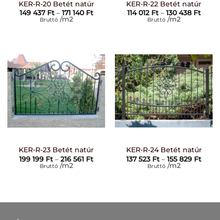
KER-R-20 Betét natúr
KER-R-22 Betét natúr
Ártartomány:
Ártar
149 437
Ft
–
171 140
Ft
114 012
Ft
–
130 438
Ft
149
114
/m2
/m2
Bruttó
Bruttó
437 Ft
012 F
-
-
171
130
140 Ft
438 F
KER-R-23 Betét natúr
KER-R-24 Betét natúr
Ártartomány:
Árta
199 199
Ft
–
216 561
Ft
137 523
Ft
–
155 829
Ft
199
137
/m2
/m2
Bruttó
Bruttó
199 Ft
523 F
-
-
216
155
561 Ft
829 F