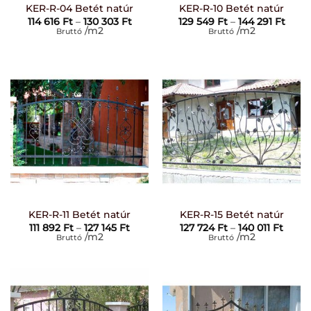
KER-R-04 Betét natúr
KER-R-10 Betét natúr
Ártartomány:
Árta
114 616
Ft
–
130 303
Ft
129 549
Ft
–
144 291
Ft
114
129
/m2
/m2
Bruttó
Bruttó
616 Ft
549 F
-
-
130
144
303 Ft
291 F
KER-R-11 Betét natúr
KER-R-15 Betét natúr
Ártartomány:
Ártar
111 892
Ft
–
127 145
Ft
127 724
Ft
–
140 011
Ft
111
127
/m2
/m2
Bruttó
Bruttó
892 Ft
724 F
-
-
127
140
145 Ft
011 Ft