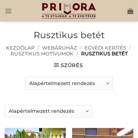
Skip
to
content
Rusztikus betét
KEZDŐLAP
/
WEBÁRUHÁZ
/
EGYEDI KERÍTÉS
/
RUSZTIKUS MOTÍVUMOK
/
RUSZTIKUS BETÉT
SZŰRÉS