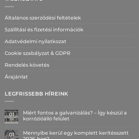
Általános szerződési feltételek
Szállítási és fizetési információk
Adatvédelmi nyilatkozat
Cookie szabályzat & GDPR
Rendelés követés
Árajánlat
LEGFRISSEBB HÍREINK
Miért fontos a galvanizálás? – Így készül a
01
korrózióálló felület
júl
Nincs
hozzászólás
Mennyibe kerül egy komplett kerítésszett
a(z)
01
Miért
2026-ban?