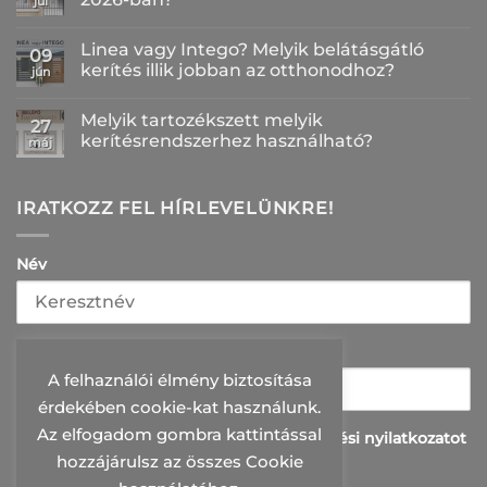
júl
fontos
a
Nincs
galvanizálás?
hozzászólás
Linea vagy Intego? Melyik belátásgátló
–
a(z)
09
Így
Mennyibe
kerítés illik jobban az otthonodhoz?
jún
készül
kerül
a
egy
Nincs
korrózióálló
komplett
hozzászólás
Melyik tartozékszett melyik
felület
kerítésszett
a(z)
27
bejegyzéshez
2026-
Linea
kerítésrendszerhez használható?
máj
ban?
vagy
bejegyzéshez
Intego?
Nincs
Melyik
hozzászólás
belátásgátló
a(z)
kerítés
Melyik
IRATKOZZ FEL HÍRLEVELÜNKRE!
illik
tartozékszett
jobban
melyik
az
kerítésrendszerhez
otthonodhoz?
használható?
Név
bejegyzéshez
bejegyzéshez
E-mail
A felhaználói élmény biztosítása
érdekében cookie-kat használunk.
Az elfogadom gombra kattintással
Elolvastam és elfogadom az adatkazelési nyilatkozatot
hozzájárulsz az összes Cookie