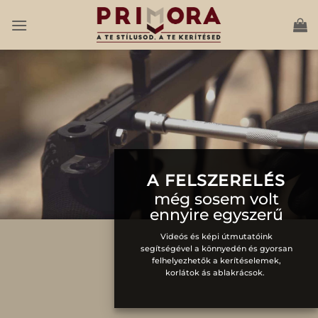
Skip
to
content
A FELSZERELÉS
még sosem volt
ennyire egyszerű
Videós és képi útmutatóink
segítségével a könnyedén és gyorsan
felhelyezhetők a kerítéselemek,
korlátok ás ablakrácsok.