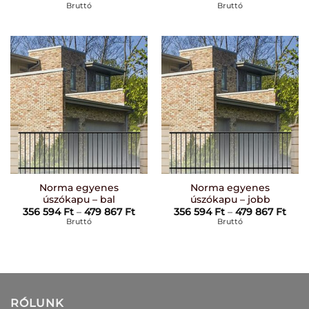
52
38
Bruttó
Bruttó
931 Ft
856 F
-
-
91
70
898 Ft
585 F
Norma egyenes
Norma egyenes
úszókapu – bal
úszókapu – jobb
Ártartomány:
Árta
356 594
Ft
–
479 867
Ft
356 594
Ft
–
479 867
Ft
356
356
Bruttó
Bruttó
594 Ft
594 
-
-
479
479
867 Ft
867 
RÓLUNK