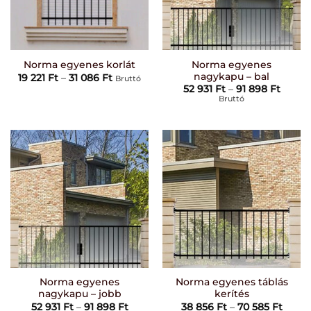
Norma egyenes
Norma egyenes korlát
nagykapu – bal
Ártartomány:
19 221
Ft
–
31 086
Ft
Bruttó
19
Ártar
52 931
Ft
–
91 898
Ft
221 Ft
52
Bruttó
-
931 Ft
31
-
086 Ft
91
898 F
Norma egyenes
Norma egyenes táblás
nagykapu – jobb
kerítés
Ártartomány:
Ártar
52 931
Ft
–
91 898
Ft
38 856
Ft
–
70 585
Ft