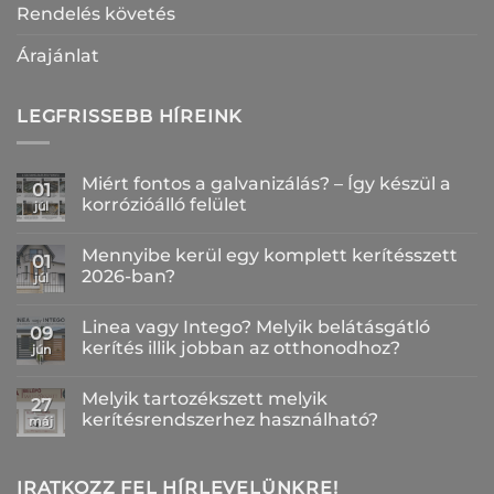
Rendelés követés
Árajánlat
LEGFRISSEBB HÍREINK
Miért fontos a galvanizálás? – Így készül a
01
korrózióálló felület
júl
Nincs
hozzászólás
Mennyibe kerül egy komplett kerítésszett
a(z)
01
Miért
2026-ban?
júl
fontos
a
Nincs
galvanizálás?
hozzászólás
Linea vagy Intego? Melyik belátásgátló
–
a(z)
09
Így
Mennyibe
kerítés illik jobban az otthonodhoz?
jún
készül
kerül
a
egy
Nincs
korrózióálló
komplett
hozzászólás
Melyik tartozékszett melyik
felület
kerítésszett
a(z)
27
bejegyzéshez
2026-
Linea
kerítésrendszerhez használható?
máj
ban?
vagy
bejegyzéshez
Intego?
Nincs
Melyik
hozzászólás
belátásgátló
a(z)
kerítés
Melyik
IRATKOZZ FEL HÍRLEVELÜNKRE!