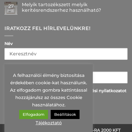
korrózióálló
komplett
hozzászólás
Melyik tartozékszett melyik
felület
kerítésszett
a(z)
27
bejegyzéshez
2026-
Linea
kerítésrendszerhez használható?
máj
ban?
vagy
bejegyzéshez
Intego?
Nincs
Melyik
hozzászólás
belátásgátló
a(z)
kerítés
Melyik
IRATKOZZ FEL HÍRLEVELÜNKRE!
illik
tartozékszett
jobban
melyik
az
kerítésrendszerhez
otthonodhoz?
használható?
Név
bejegyzéshez
bejegyzéshez
E-mail
A felhaználói élmény biztosítása
érdekében cookie-kat használunk.
Az elfogadom gombra kattintással
Elolvastam és elfogadom az adatkazelési nyilatkozatot
hozzájárulsz az összes Cookie
használatához.
Elfogadom
Beállítások
Tájékoztató
Minden jog fenntartva 2026 ©
PRI-MO-RA 2000 KFT