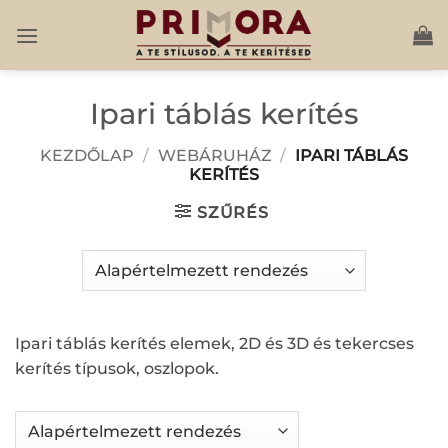
Skip
to
content
Ipari táblás kerítés
KEZDŐLAP
/
WEBÁRUHÁZ
/
IPARI TÁBLÁS
KERÍTÉS
SZŰRÉS
Ipari táblás kerítés elemek, 2D és 3D és tekercses
kerítés típusok, oszlopok.