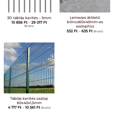
Lemezes átölető
3D táblás kerítés – 5mm
bilincs60x40mm-es
Ártartomány:
10 856
Ft
–
29 017
Ft
10
Bruttó
oszlophoz
856 Ft
Ártartomán
532
Ft
–
635
Ft
Bruttó
-
532 Ft
29
-
017 Ft
635 Ft
Táblás kerítés oszlop
60x40x1,5mm
Ártartomány:
4 717
Ft
–
10 561
Ft
Bruttó
4
717 Ft