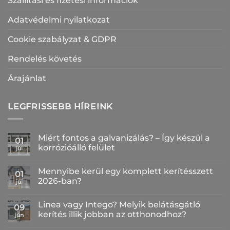
Szállítási és fizetési információk
Adatvédelmi nyilatkozat
Cookie szabályzat & GDPR
Rendelés követés
Árajánlat
LEGFRISSEBB HÍREINK
Miért fontos a galvanizálás? – Így készül a
01
korrózióálló felület
júl
Nincs
hozzászólás
Mennyibe kerül egy komplett kerítésszett
a(z)
01
Miért
2026-ban?
júl
fontos
a
Nincs
galvanizálás?
hozzászólás
Linea vagy Intego? Melyik belátásgátló
–
a(z)
09
Így
Mennyibe
kerítés illik jobban az otthonodhoz?
jún
készül
kerül
a
egy
Nincs