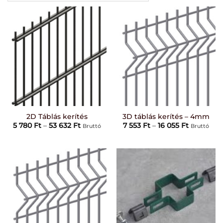
2D Táblás kerítés
3D táblás kerítés – 4mm
Ártartomány:
Ártartom
5 780
Ft
–
53 632
Ft
7 553
Ft
–
16 055
Ft
Bruttó
Bruttó
5
7
780 Ft
553 Ft
-
-
53
16
632 Ft
055 Ft