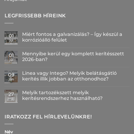
LEGFRISSEBB HÍREINK
Miért fontos a galvanizálás? – Így készül a
01
korrózióálló felület
júl
Nincs
hozzászólás
Mennyibe kerül egy komplett kerítésszett
a(z)
01
Miért
2026-ban?
júl
fontos
a
Nincs
galvanizálás?
hozzászólás
Linea vagy Intego? Melyik belátásgátló
–
a(z)
09
Így
Mennyibe
kerítés illik jobban az otthonodhoz?
jún
készül
kerül
a
egy
Nincs
korrózióálló
komplett
hozzászólás
Melyik tartozékszett melyik
felület
kerítésszett
a(z)
27
bejegyzéshez
2026-
Linea
kerítésrendszerhez használható?
máj
ban?
vagy
bejegyzéshez
Intego?
Nincs
Melyik
hozzászólás
belátásgátló
a(z)
kerítés
Melyik
IRATKOZZ FEL HÍRLEVELÜNKRE!
illik
tartozékszett
jobban
melyik
az
kerítésrendszerhez
otthonodhoz?
használható?
Név