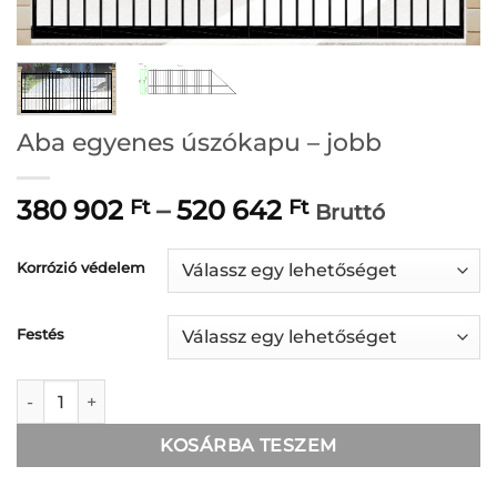
Aba egyenes úszókapu – jobb
Ártartomány:
380 902
–
520 642
Ft
Ft
Bruttó
380
902 Ft
Korrózió védelem
-
520
Festés
642 Ft
Aba egyenes úszókapu - jobb mennyiség
KOSÁRBA TESZEM