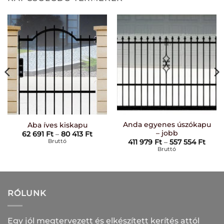
Anda egyenes úszókapu
Aba íves kiskapu
– jobb
Ártartomány:
62 691
Ft
–
80 413
Ft
62
Bruttó
rtomány:
Árta
411 979
Ft
–
557 554
Ft
691 Ft
411
Bruttó
-
t
979 F
80
-
413 Ft
557
t
554 F
RÓLUNK
Egy jól megtervezett és elkészített kerítés attól