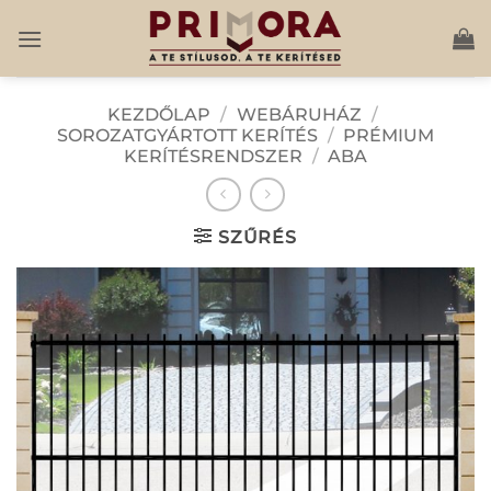
Skip
to
content
KEZDŐLAP
/
WEBÁRUHÁZ
/
SOROZATGYÁRTOTT KERÍTÉS
/
PRÉMIUM
KERÍTÉSRENDSZER
/
ABA
SZŰRÉS