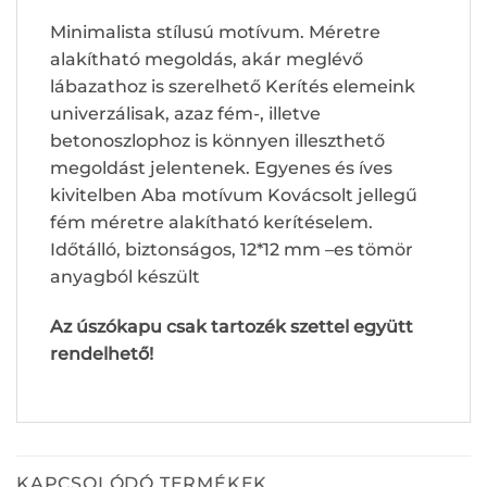
Minimalista stílusú motívum. Méretre
alakítható megoldás, akár meglévő
lábazathoz is szerelhető Kerítés elemeink
univerzálisak, azaz fém-, illetve
betonoszlophoz is könnyen illeszthető
megoldást jelentenek. Egyenes és íves
kivitelben Aba motívum Kovácsolt jellegű
fém méretre alakítható kerítéselem.
Időtálló, biztonságos, 12*12 mm –es tömör
anyagból készült
Az úszókapu csak tartozék szettel együtt
rendelhető!
KAPCSOLÓDÓ TERMÉKEK