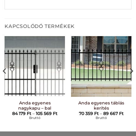
KAPCSOLÓDÓ TERMÉKEK
Anda egyenes
Anda egyenes táblás
nagykapu – bal
kerítés
rtomány:
Ártartomány:
Ártar
84 179
Ft
–
105 569
Ft
70 359
Ft
–
89 667
Ft
Ft
84
70
Bruttó
Bruttó
179 Ft
359 F
-
-
t
105
89
569 Ft
667 F