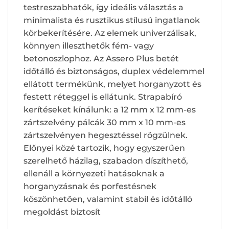
testreszabhatók, így ideális választás a
minimalista és rusztikus stílusú ingatlanok
körbekerítésére. Az elemek univerzálisak,
könnyen illeszthetők fém- vagy
betonoszlophoz. Az Assero Plus betét
időtálló és biztonságos, duplex védelemmel
ellátott termékünk, melyet horganyzott és
festett réteggel is ellátunk. Strapabíró
kerítéseket kínálunk: a 12 mm x 12 mm-es
zártszelvény pálcák 30 mm x 10 mm-es
zártszelvényen hegesztéssel rögzülnek.
Előnyei közé tartozik, hogy egyszerűen
szerelhető házilag, szabadon díszíthető,
ellenáll a környezeti hatásoknak a
horganyzásnak és porfestésnek
köszönhetően, valamint stabil és időtálló
megoldást biztosít