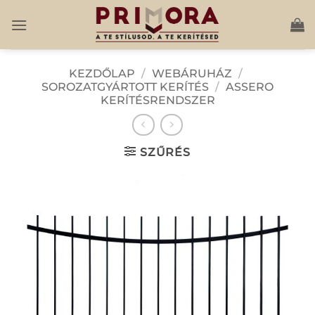
Skip
to
content
KEZDŐLAP
/
WEBÁRUHÁZ
/
SOROZATGYÁRTOTT KERÍTÉS
/
ASSERO
KERÍTÉSRENDSZER
SZŰRÉS