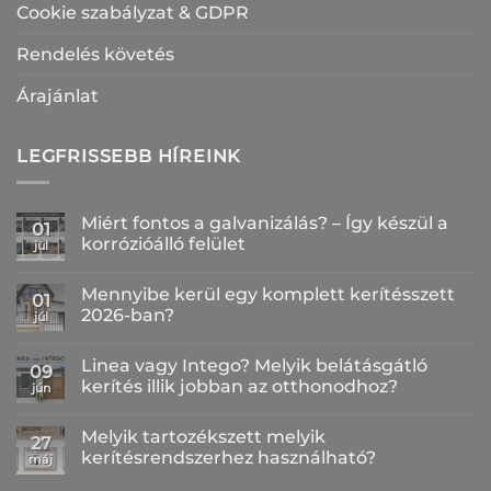
Cookie szabályzat & GDPR
Rendelés követés
Árajánlat
LEGFRISSEBB HÍREINK
Miért fontos a galvanizálás? – Így készül a
01
korrózióálló felület
júl
Nincs
hozzászólás
Mennyibe kerül egy komplett kerítésszett
a(z)
01
Miért
2026-ban?
júl
fontos
a
Nincs
galvanizálás?
hozzászólás
Linea vagy Intego? Melyik belátásgátló
–
a(z)
09
Így
Mennyibe
kerítés illik jobban az otthonodhoz?
jún
készül
kerül
a
egy
Nincs
korrózióálló
komplett
hozzászólás
Melyik tartozékszett melyik
felület
kerítésszett
a(z)
27
bejegyzéshez
2026-
Linea
kerítésrendszerhez használható?
máj
ban?
vagy
bejegyzéshez
Intego?
Nincs