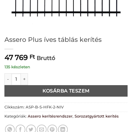
Assero Plus íves táblás kerítés
47 769
Ft
Bruttó
135 készleten
Assero Plus íves táblás kerítés mennyiség
KOSÁRBA TESZEM
Cikkszám:
ASP-B-S-HFK-2-NIV
Kategóriák:
Assero kerítésrendszer
,
Sorozatgyártott kerítés