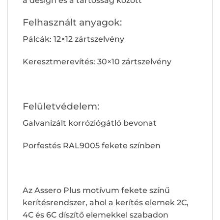
a design és a tartósság között
Felhasznált anyagok:
Pálcák: 12×12 zártszelvény
Keresztmerevítés: 30×10 zártszelvény
Felületvédelem:
Galvanizált korróziógátló bevonat
Porfestés RAL9005 fekete színben
Az Assero Plus motívum fekete színű
kerítésrendszer, ahol a kerítés elemek 2C,
4C és 6C díszítő elemekkel szabadon