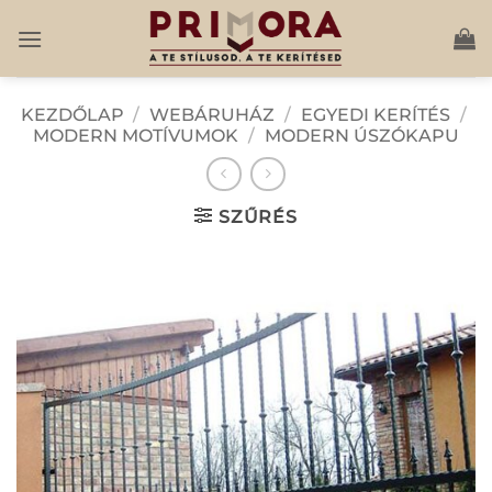
Skip
to
content
KEZDŐLAP
/
WEBÁRUHÁZ
/
EGYEDI KERÍTÉS
/
MODERN MOTÍVUMOK
/
MODERN ÚSZÓKAPU
SZŰRÉS