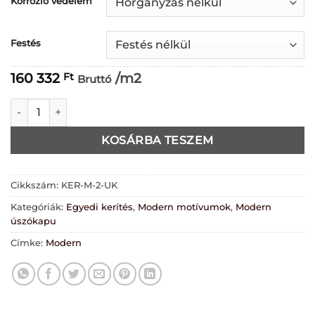
Korrózió védelem
-
193
Festés
780 Ft
160 332
/m2
Ft
Bruttó
KER-M-02 Úszókapu natúr mennyiség
KOSÁRBA TESZEM
Cikkszám:
KER-M-2-UK
Kategóriák:
Egyedi kerítés
,
Modern motívumok
,
Modern
úszókapu
Címke:
Modern