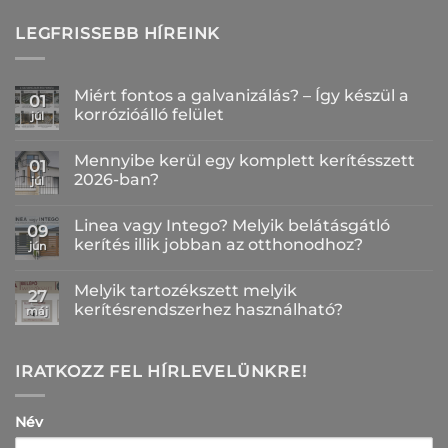
LEGFRISSEBB HÍREINK
Miért fontos a galvanizálás? – Így készül a
01
korrózióálló felület
júl
Nincs
hozzászólás
Mennyibe kerül egy komplett kerítésszett
a(z)
01
Miért
2026-ban?
júl
fontos
a
Nincs
galvanizálás?
hozzászólás
Linea vagy Intego? Melyik belátásgátló
–
a(z)
09
Így
Mennyibe
kerítés illik jobban az otthonodhoz?
jún
készül
kerül
a
egy
Nincs
korrózióálló
komplett
hozzászólás
Melyik tartozékszett melyik
felület
kerítésszett
a(z)
27
bejegyzéshez
2026-
Linea
kerítésrendszerhez használható?
máj
ban?
vagy
bejegyzéshez
Intego?
Nincs
Melyik
hozzászólás
belátásgátló
a(z)
kerítés
Melyik
IRATKOZZ FEL HÍRLEVELÜNKRE!
illik
tartozékszett
jobban
melyik
az
kerítésrendszerhez
otthonodhoz?
használható?
Név
bejegyzéshez
bejegyzéshez