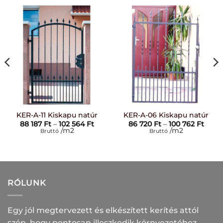
KER-A-11 Kiskapu natúr
KER-A-06 Kiskapu natúr
rtomány:
Ártartomány:
Árta
88 187
Ft
–
102 564
Ft
86 720
Ft
–
100 762
Ft
88
86
/m2
/m2
Bruttó
Bruttó
Ft
187 Ft
720 F
-
-
102
100
Ft
564 Ft
762 F
RÓLUNK
Egy jól megtervezett és elkészített kerítés attól
szép, hogy pontosan illeszkedik környezetéhez.