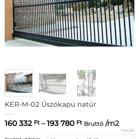
KER-M-02 Úszókapu natúr
Ártartomány:
160 332
–
193 780
/m2
Ft
Ft
Bruttó
160
TÖRLÉS
332 Ft