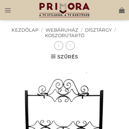
Skip
to
content
KEZDŐLAP
/
WEBÁRUHÁZ
/
DÍSZTÁRGY
/
KOSZORÚTARTÓ
SZŰRÉS