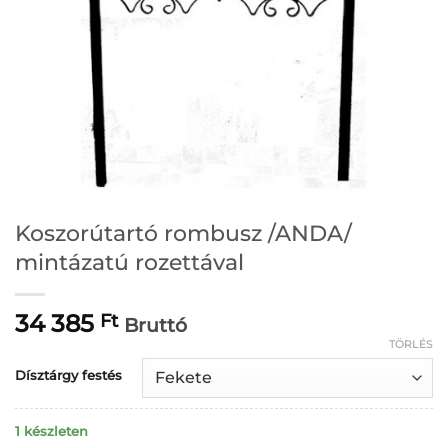
Koszorútartó rombusz /ANDA/
mintázatú rozettával
34 385
Ft
Bruttó
TÖRLÉS
Dísztárgy festés
1 készleten