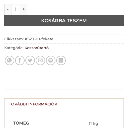
Koszorútartó rombusz /ANDA/ mintázatú rozettával mennyi
KOSÁRBA TESZEM
Cikkszám:
KSZT-10-fekete
Kategória:
Koszorútartó
TOVÁBBI INFORMÁCIÓK
TÖMEG
11 kg