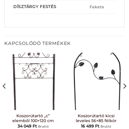
DÍSZTÁRGY FESTÉS
Fekete
KAPCSOLÓDÓ TERMÉKEK
Koszorútartó „c”
Koszorútartó kicsi
elemből 100×120 cm
leveles 56×85 félkör
34 049
Ft
16 499
Ft
Bruttó
Bruttó