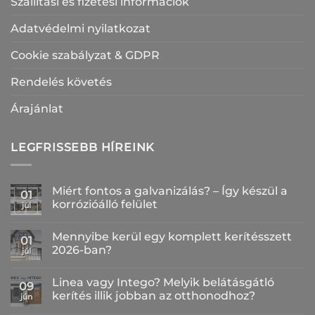
Szállítási és fizetési információk
Adatvédelmi nyilatkozat
Cookie szabályzat & GDPR
Rendelés követés
Árajánlat
LEGFRISSEBB HÍREINK
Miért fontos a galvanizálás? – Így készül a
01
korrózióálló felület
júl
Nincs
hozzászólás
Mennyibe kerül egy komplett kerítésszett
a(z)
01
Miért
2026-ban?
júl
fontos
a
Nincs
galvanizálás?
hozzászólás
Linea vagy Intego? Melyik belátásgátló
–
a(z)
09
Így
Mennyibe
kerítés illik jobban az otthonodhoz?
jún
készül
kerül
a
egy
Nincs