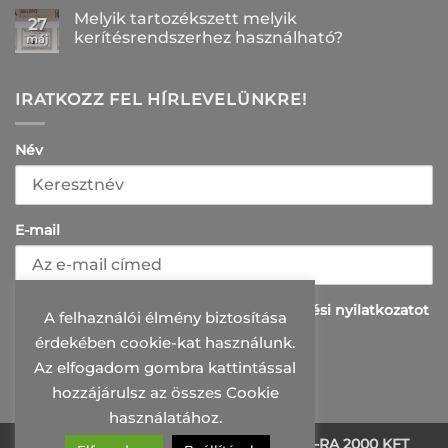
korrózióálló
komplett
hozzászólás
Melyik tartozékszett melyik
felület
kerítésszett
a(z)
27
bejegyzéshez
2026-
Linea
kerítésrendszerhez használható?
máj
ban?
vagy
bejegyzéshez
Intego?
Nincs
Melyik
hozzászólás
belátásgátló
a(z)
kerítés
Melyik
IRATKOZZ FEL HÍRLEVELÜNKRE!
illik
tartozékszett
jobban
melyik
az
kerítésrendszerhez
otthonodhoz?
használható?
Név
bejegyzéshez
bejegyzéshez
E-mail
Elolvastam és elfogadom az adatkazelési nyilatkozatot
A felhaználói élmény biztosítása
érdekében cookie-kat használunk.
Az elfogadom gombra kattintással
hozzájárulsz az összes Cookie
használatához.
Minden jog fenntartva 2026 ©
PRI-MO-RA 2000 KFT