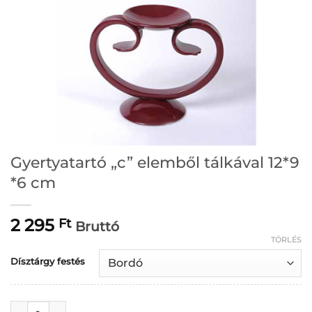
Gyertyatartó „c” elemből tálkával 12*9
*6 cm
2 295
Ft
Bruttó
TÖRLÉS
Dísztárgy festés
Gyertyatartó "c" elemből tálkával 12*9 *6 cm mennyiség