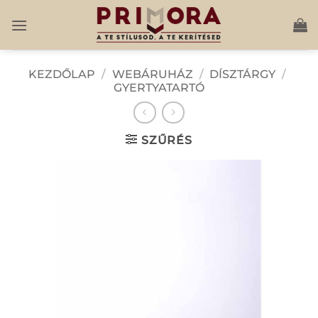
Skip
to
content
KEZDŐLAP
/
WEBÁRUHÁZ
/
DÍSZTÁRGY
/
GYERTYATARTÓ
SZŰRÉS