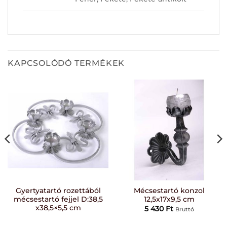
KAPCSOLÓDÓ TERMÉKEK
Gyertyatartó rozettából
Mécsestartó konzol
mécsestartó fejjel D:38,5
12,5x17x9,5 cm
x38,5×5,5 cm
5 430
Ft
Bruttó