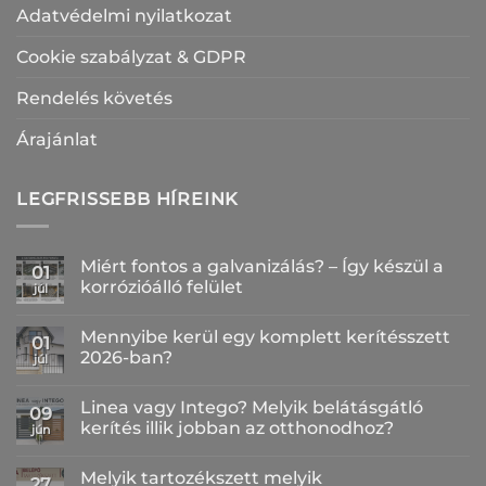
Adatvédelmi nyilatkozat
Cookie szabályzat & GDPR
Rendelés követés
Árajánlat
LEGFRISSEBB HÍREINK
Miért fontos a galvanizálás? – Így készül a
01
korrózióálló felület
júl
Nincs
hozzászólás
Mennyibe kerül egy komplett kerítésszett
a(z)
01
Miért
2026-ban?
júl
fontos
a
Nincs
galvanizálás?
hozzászólás
Linea vagy Intego? Melyik belátásgátló
–
a(z)
09
Így
Mennyibe
kerítés illik jobban az otthonodhoz?
jún
készül
kerül
a
egy
Nincs
korrózióálló
komplett
hozzászólás
Melyik tartozékszett melyik
felület
kerítésszett
a(z)
27