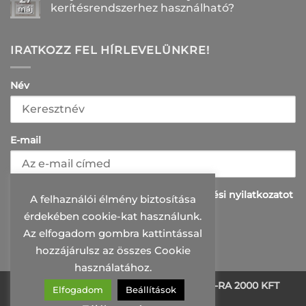
bejegyzéshez
2026-
Linea
kerítésrendszerhez használható?
máj
ban?
vagy
bejegyzéshez
Intego?
Nincs
Melyik
hozzászólás
belátásgátló
a(z)
kerítés
Melyik
IRATKOZZ FEL HÍRLEVELÜNKRE!
illik
tartozékszett
jobban
melyik
az
kerítésrendszerhez
otthonodhoz?
használható?
Név
bejegyzéshez
bejegyzéshez
E-mail
Elolvastam és elfogadom az adatkazelési nyilatkozatot
A felhaználói élmény biztosítása
érdekében cookie-kat használunk.
Az elfogadom gombra kattintással
hozzájárulsz az összes Cookie
használatához.
Minden jog fenntartva 2026 ©
PRI-MO-RA 2000 KFT
Elfogadom
Beállítások