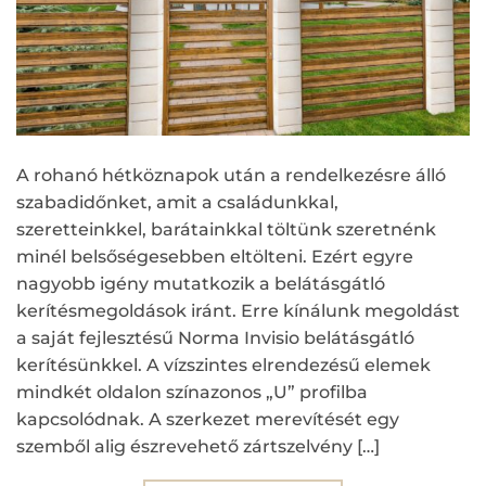
A rohanó hétköznapok után a rendelkezésre álló
szabadidőnket, amit a családunkkal,
szeretteinkkel, barátainkkal töltünk szeretnénk
minél belsőségesebben eltölteni. Ezért egyre
nagyobb igény mutatkozik a belátásgátló
kerítésmegoldások iránt. Erre kínálunk megoldást
a saját fejlesztésű Norma Invisio belátásgátló
kerítésünkkel. A vízszintes elrendezésű elemek
mindkét oldalon színazonos „U” profilba
kapcsolódnak. A szerkezet merevítését egy
szemből alig észrevehető zártszelvény […]