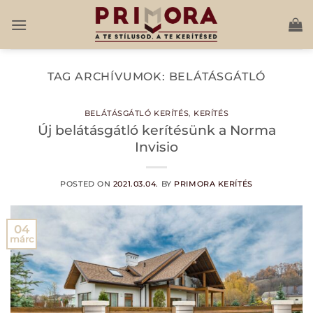
Skip
to
content
TAG ARCHÍVUMOK:
BELÁTÁSGÁTLÓ
BELÁTÁSGÁTLÓ KERÍTÉS
,
KERÍTÉS
Új belátásgátló kerítésünk a Norma
Invisio
POSTED ON
2021.03.04.
BY
PRIMORA KERÍTÉS
04
márc