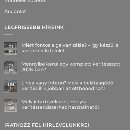
Rendelés követés
Árajánlat
LEGFRISSEBB HÍREINK
Miért fontos a galvanizálás? – Így készül a
01
korrózióálló felület
júl
Nincs
hozzászólás
Mennyibe kerül egy komplett kerítésszett
a(z)
01
Miért
2026-ban?
júl
fontos
a
Nincs
galvanizálás?
hozzászólás
Linea vagy Intego? Melyik belátásgátló
–
a(z)
09
Így
Mennyibe
kerítés illik jobban az otthonodhoz?
jún
készül
kerül
a
egy
Nincs
korrózióálló
komplett
hozzászólás
Melyik tartozékszett melyik
felület
kerítésszett
a(z)
27
bejegyzéshez
2026-
Linea
kerítésrendszerhez használható?
máj
ban?
vagy
bejegyzéshez
Intego?
Nincs
Melyik
hozzászólás
belátásgátló
a(z)
kerítés
Melyik
IRATKOZZ FEL HÍRLEVELÜNKRE!
illik
tartozékszett