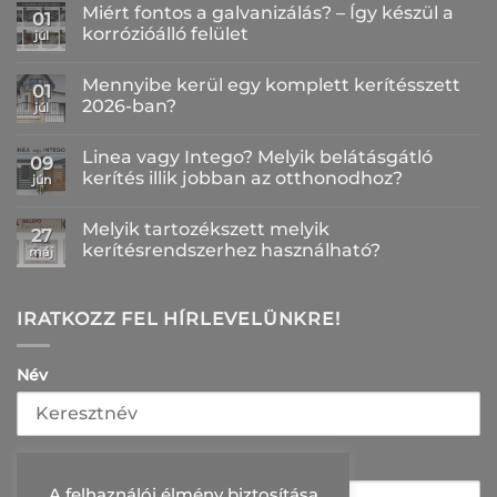
Miért fontos a galvanizálás? – Így készül a
01
korrózióálló felület
júl
Nincs
hozzászólás
Mennyibe kerül egy komplett kerítésszett
a(z)
01
Miért
2026-ban?
júl
fontos
a
Nincs
galvanizálás?
hozzászólás
Linea vagy Intego? Melyik belátásgátló
–
a(z)
09
Így
Mennyibe
kerítés illik jobban az otthonodhoz?
jún
készül
kerül
a
egy
Nincs
korrózióálló
komplett
hozzászólás
Melyik tartozékszett melyik
felület
kerítésszett
a(z)
27
bejegyzéshez
2026-
Linea
kerítésrendszerhez használható?
máj
ban?
vagy
bejegyzéshez
Intego?
Nincs
Melyik
hozzászólás
belátásgátló
a(z)
kerítés
Melyik
IRATKOZZ FEL HÍRLEVELÜNKRE!
illik
tartozékszett
jobban
melyik
az
kerítésrendszerhez
otthonodhoz?
használható?
Név
bejegyzéshez
bejegyzéshez
E-mail
A felhaználói élmény biztosítása