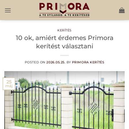
Skip
to
content
KERÍTÉS
10 ok, amiért érdemes Primora
kerítést választani
POSTED ON
2026.05.25.
BY
PRIMORA KERÍTÉS
25
máj