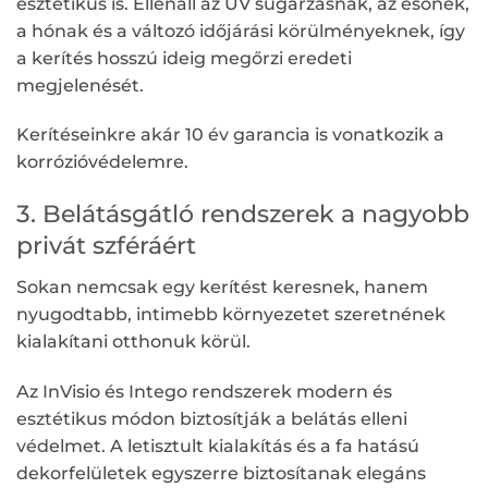
esztétikus is. Ellenáll az UV sugárzásnak, az esőnek,
a hónak és a változó időjárási körülményeknek, így
a kerítés hosszú ideig megőrzi eredeti
megjelenését.
Kerítéseinkre akár 10 év garancia is vonatkozik a
korrózióvédelemre.
3. Belátásgátló rendszerek a nagyobb
privát szféráért
Sokan nemcsak egy kerítést keresnek, hanem
nyugodtabb, intimebb környezetet szeretnének
kialakítani otthonuk körül.
Az InVisio és Intego rendszerek modern és
esztétikus módon biztosítják a belátás elleni
védelmet. A letisztult kialakítás és a fa hatású
dekorfelületek egyszerre biztosítanak elegáns