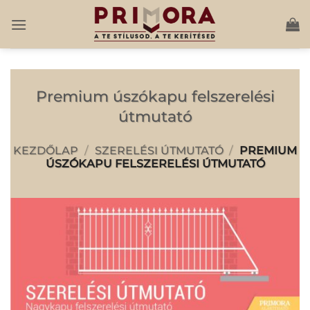
Skip
to
content
Premium úszókapu felszerelési
útmutató
KEZDŐLAP
/
SZERELÉSI ÚTMUTATÓ
/
PREMIUM
ÚSZÓKAPU FELSZERELÉSI ÚTMUTATÓ