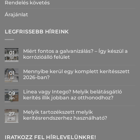
Rendelés követés
Árajánlat
LEGFRISSEBB HÍREINK
Miért fontos a galvanizálás? – Így készül a
01
korrózióálló felület
júl
Nincs
hozzászólás
Mennyibe kerül egy komplett kerítésszett
a(z)
01
Miért
2026-ban?
júl
fontos
a
Nincs
galvanizálás?
hozzászólás
Linea vagy Intego? Melyik belátásgátló
–
a(z)
09
Így
Mennyibe
kerítés illik jobban az otthonodhoz?
jún
készül
kerül
a
egy
Nincs
korrózióálló
komplett
hozzászólás
Melyik tartozékszett melyik
felület
kerítésszett
a(z)
27
bejegyzéshez
2026-
Linea
kerítésrendszerhez használható?
máj
ban?
vagy
bejegyzéshez
Intego?
Nincs
Melyik
hozzászólás
belátásgátló
a(z)
kerítés
Melyik
IRATKOZZ FEL HÍRLEVELÜNKRE!